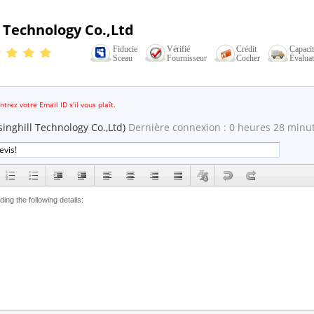
 Technology Co.,Ltd
Fiducie
Vérifié
Crédit
Capaci
Sceau
Fournisseur
Cocher
Évaluat
mail
ntrez votre Email ID s'il vous plaît.
inghill Technology Co.,Ltd)
Dernière connexion : 0 heures 28 minuts