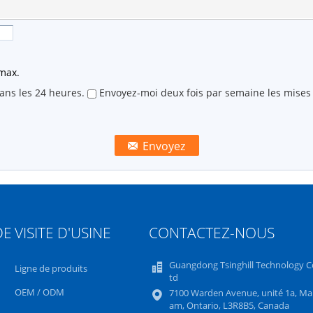
 max.
dans les 24 heures.
Envoyez-moi deux fois par semaine les mises à
DE
VISITE D'USINE
CONTACTEZ-NOUS
Guangdong Tsinghill Technology Co
Ligne de produits
td
OEM / ODM
7100 Warden Avenue, unité 1a, Ma
am, Ontario, L3R8B5, Canada