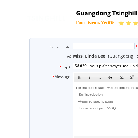
Guangdong Tsinghill
Fournisseurs Vérifié
e
E
à partir de:
À:
Miss. Linda Lee
(Guangdong Ts
Sujet:
subject
Message: