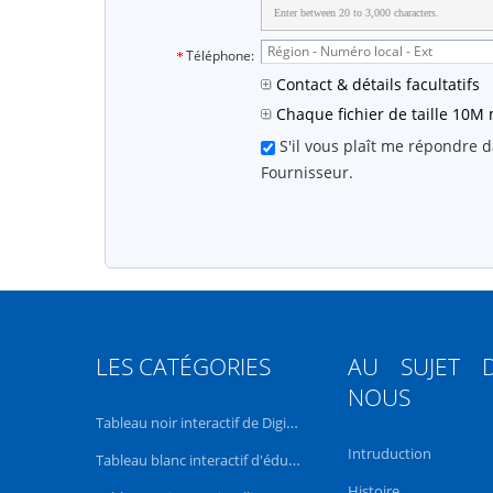
Enter between 20 to 3,000 characters.
Téléphone:
Contact & détails facultatifs
Chaque fichier de taille 10M
S'il vous plaît me répondre 
Fournisseur.
LES CATÉGORIES
AU SUJET 
NOUS
Tableau noir interactif de Digital
Intruduction
Tableau blanc interactif d'éducation
Histoire