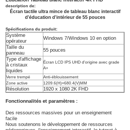
description de:
Écran tactile ultra mince de tableau blanc interactif
d'éducation d'intérieur de 55 pouces
Spécifications du produit:
Système
Windows 7/Windows 10 en option
opérateur
Taille du
55 pouces
panneau
Type d'affichage
Écran LCD IPS UHD d'origine avec grade
à cristaux
A+
liquides
Verre trempé
Anti-éblouissement
Zone active
1209.6(H)×680.4(V)MM
Résolution
1920 x 1080 2K FHD
Aperçu
Fonctionnalités et paramètres :
Produits
Des ressources massives pour un enseignement
facile
Nous soutenons le développement de ressources
Vidéos