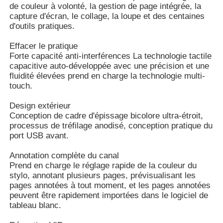
de couleur à volonté, la gestion de page intégrée, la
capture d'écran, le collage, la loupe et des centaines
d'outils pratiques.
Tableau noir nano intelligent
Effacer le pratique
Forte capacité anti-interférences La technologie tactile
Affichage interactif de lieu de réunion
capacitive auto-développée avec une précision et une
fluidité élevées prend en charge la technologie multi-
touch.
Conseil futé interactif de Digital
Design extérieur
Conception de cadre d'épissage bicolore ultra-étroit,
Signalisation numérique verticale
processus de tréfilage anodisé, conception pratique du
port USB avant.
Plancher tenant le kiosque interactif
Annotation complète du canal
Prend en charge le réglage rapide de la couleur du
stylo, annotant plusieurs pages, prévisualisant les
écran plat interactif
pages annotées à tout moment, et les pages annotées
peuvent être rapidement importées dans le logiciel de
tableau blanc.
Kiosque horizontal d'écran tactile