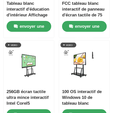
Tableau blanc
FCC tableau blanc
interactif d'éducation
interactif de panneau
d'intérieur Affichage
d'écran tactile de 75
interactif de 70
pouces pour des
envoyer une
envoyer une
pouces
étudiants
demande
demande
256GB écran tactile
100 OS interactif de
ultra mince interactif
Windows 10 de
Intel CoreI5
tableau blanc
d'affichage de 86
d'éducation de