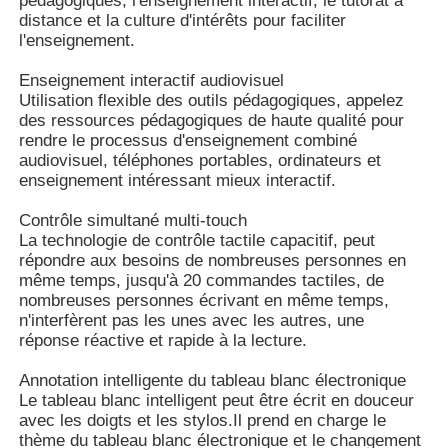
pédagogiques, l'enseignement interactif, le tutorat à
distance et la culture d'intérêts pour faciliter
l'enseignement.
A propos de nous
Enseignement interactif audiovisuel
Utilisation flexible des outils pédagogiques, appelez
des ressources pédagogiques de haute qualité pour
Visite d'usine
rendre le processus d'enseignement combiné
audiovisuel, téléphones portables, ordinateurs et
enseignement intéressant mieux interactif.
Contrôle de la qualité
Contrôle simultané multi-touch
La technologie de contrôle tactile capacitif, peut
Contact
répondre aux besoins de nombreuses personnes en
même temps, jusqu'à 20 commandes tactiles, de
nombreuses personnes écrivant en même temps,
Demande de soumission
n'interfèrent pas les unes avec les autres, une
réponse réactive et rapide à la lecture.
Tableau noir interactif de Digital
Annotation intelligente du tableau blanc électronique
Le tableau blanc intelligent peut être écrit en douceur
avec les doigts et les stylos.Il prend en charge le
Tableau blanc interactif d'éducation
thème du tableau blanc électronique et le changement