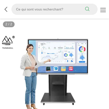
2
/
2