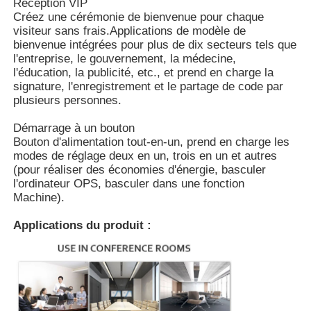
Réception VIP
Créez une cérémonie de bienvenue pour chaque
visiteur sans frais.Applications de modèle de
Tableau blanc interactif d'IR
bienvenue intégrées pour plus de dix secteurs tels que
l'entreprise, le gouvernement, la médecine,
l'éducation, la publicité, etc., et prend en charge la
Tableau noir intelligent
signature, l'enregistrement et le partage de code par
plusieurs personnes.
Écran plat interactif de conférence
Démarrage à un bouton
Bouton d'alimentation tout-en-un, prend en charge les
modes de réglage deux en un, trois en un et autres
(pour réaliser des économies d'énergie, basculer
l'ordinateur OPS, basculer dans une fonction
Machine).
Applications du produit :