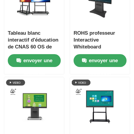
Tableau blanc
ROHS professeur
interactif d'éducation
Interactive
de CNAS 60 OS de
Whiteboard
Windows 10 de
d'affichage d'écran
envoyer une
envoyer une
moniteur d'écran
tactile de 65 pouces
tactile de pouce
demande
demande