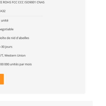
CE ROHS FCC CCC ISO9001 CNAS
TA32
 unité
negotiable
oîte de nid d'abeilles
-30 jours
T/T, Western Union
100 000 unités par mois