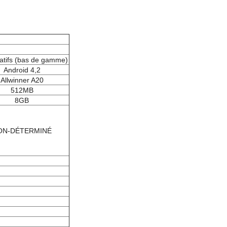
tatifs (bas de gamme)
Android 4,2
Allwinner A20
512MB
8GB
ON-DÉTERMINÉ