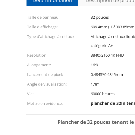
Détail Infomation
Description de produ
Taille de panneau:
32 pouces
Taille d'affichage:
699.4mm (H)*393.85mm 
Type d'affichage à cristaux
Affichage à cristaux liqu
liquides:
catégorie A+
Résolution:
3840x2160 4K FHD
Allongement:
16:9
Lancement de pixel:
0.4845*0.4845mm
Angle de visualisation:
178°
Vie:
60000 heures
plancher de 32In tena
Mettre en évidence:
Plancher de 32 pouces tenant le j