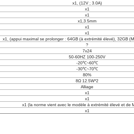
x1, (12V ; 3.0A)
x1
x1
x1,3.5mm
x1
x1
x1, (appui maximal se prolonger : 64GB (à extrémité élevé), 32GB (
?
7x24
50-60HZ 100-250V
-20℃~60℃
-30℃~70℃
80%
8Ω 12.5W*2
Alliage
x1
x1
x1 (la norme vient avec le modèle à extrémité élevé et de 
x1