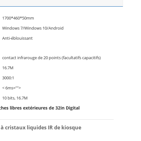
1700*460*50mm
Windows 7/Windows 10/Android
Anti-éblouissant
contact infrarouge de 20 points (facultatifs capacitifs)
16.7M
3000:1
< 6ms="">
10 bits, 16.7M
ches libres extérieures de 32in Digital
 à cristaux liquides IR de kiosque