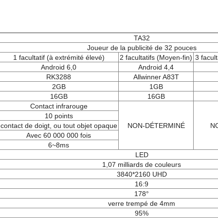
TA32
Joueur de la publicité de 32 pouces
1 facultatif (à extrémité élevé)
2 facultatifs (Moyen-fin)
3 facul
Android 6,0
Android 4,4
RK3288
Allwinner A83T
2GB
1GB
16GB
16GB
Contact infrarouge
10 points
contact de doigt, ou tout objet opaque
NON-DÉTERMINÉ
N
Avec 60 000 000 fois
6~8ms
LED
1,07 milliards de couleurs
3840*2160 UHD
16:9
178°
verre trempé de 4mm
95%