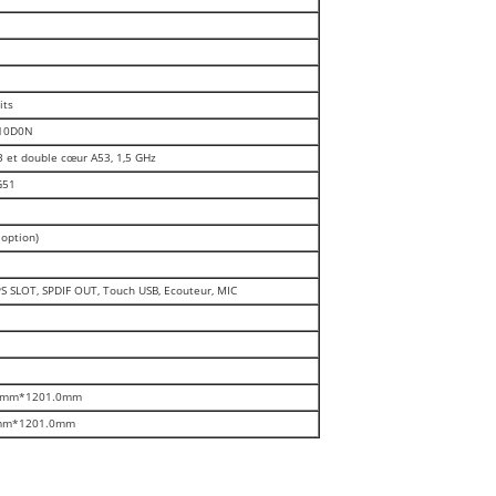
its
10D0N
 et double cœur A53, 1,5 GHz
G51
 option)
PS SLOT, SPDIF OUT, Touch USB, Ecouteur, MIC
5mm*1201.0mm
mm*1201.0mm