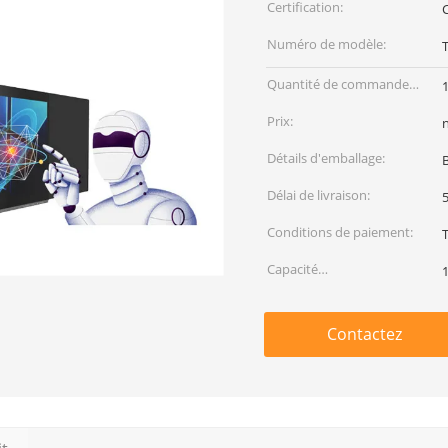
Certification:
Numéro de modèle:
Quantité de commande
1
min:
Prix:
Détails d'emballage:
B
Délai de livraison:
5
Conditions de paiement:
Capacité
d'approvisionnement:
Contactez