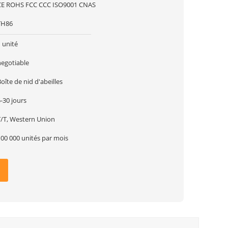
CE ROHS FCC CCC ISO9001 CNAS
TH86
 unité
negotiable
oîte de nid d'abeilles
-30 jours
T/T, Western Union
100 000 unités par mois