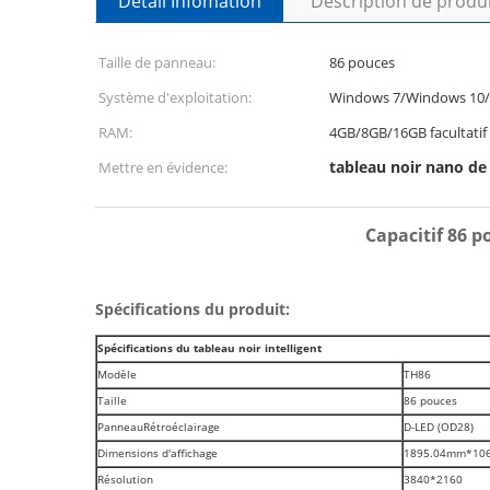
Détail Infomation
Description de produ
Taille de panneau:
86 pouces
Système d'exploitation:
Windows 7/Windows 10/
RAM:
4GB/8GB/16GB facultatif
tableau noir nano de
Mettre en évidence:
Capacitif 86 
Spécifications du produit:
Spécifications du tableau noir intelligent
Modèle
TH86
Taille
86 pouces
PanneauRétroéclairage
D-LED (OD28)
Dimensions d'affichage
1895.04mm*10
Résolution
3840*2160