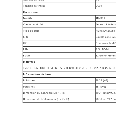
Tension de travail
DC5V
Carte mère
Modèle
ADV811
Version Androïd
Android 8.0 64 b
Type de puce
Hi3751ARBCV81
CPU
Double cœur A73
GPU
Quad-core Mali
RAM
4 Go DDR4
Éclair
32 Go (64 Go en
Interface
Type-C, HDMI OUT, HDMI IN, USB 2.0, USB3.0, VGA IN, DP, RS232, RJ45 IN, O
Informations de base.
Poids brut
98,27 (KG)
Poids net
85.1(KG)
Dimension du panneau (L x P x H)
1991.1mm*93.
Dimension du tableau noir (L x P x H)
986.0mm*17.5