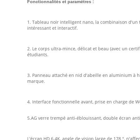
Fonctionnalités et paramètres :
1. Tableau noir intelligent nano, la combinaison d'
intéressant et interactif.
2. Le corps ultra-mince, délicat et beau (avec un certi
étudiants.
3. Panneau attaché en nid d'abeille en aluminium à hau
marque.
4. Interface fonctionnelle avant, prise en charge de 
5.AG verre trempé anti-éblouissant, double écran anti
L'écran HD 6.4K, angle de vision large de 178 °, n'aff