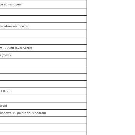
uide et marqueur
 écriture recto-verso
e), 350nit (avec verre)
s (max.)
73.8mm
droid
Windows, 10 points sous Android