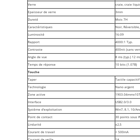
Verre
craie, craie liq
Epaisseur de verre
3mm
Dureté
Mois 7H
Caractéristiques
Noir, Réversible,
Luminosité
16:09
Rapport
4000:1 Typ.
Contraste
400nit (sans verr
Angle de vue
8 ms (typ.) 12 m
Temps de réponse
10 bits (1.07B)
Touche
Taper
Tactile capacitif
Technologie
Nano argent
Zone active
1903.04mmx10
Interface
USB2.0/3.0
Système d'exploitation
Win7, 8.1, 10/An
Point de contact
30 points sous 
Linéarité
±2,5
Courant de travail
< 500mA
Courant de veille
1A