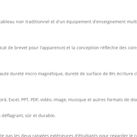
un tableau noir traditionnel et d'un équipement d'enseignement m
ficat de brevet pour l'apparence) et la conception réfléchie des coin
te dureté micro magnétique, dureté de surface de 8H, écriture claire
Word, Excel, PPT, PDF, vidéo, image, musique et autres formats de d
-déflagrant, sûr et durable.
ecte pas les deux rangées extérieures d'étudiants pour regarder le c