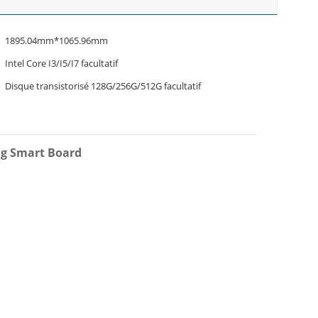
1895.04mm*1065.96mm
Intel Core I3/I5/I7 facultatif
Disque transistorisé 128G/256G/512G facultatif
ng Smart Board