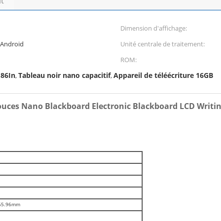
it
Dimension d'affichage:
Android
Unité centrale de traitement:
ROM:
 86In
Tableau noir nano capacitif
Appareil de téléécriture 16GB
,
,
pouces Nano Blackboard Electronic Blackboard LCD Writi
65.96mm